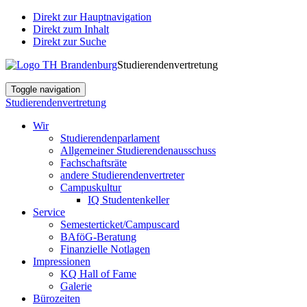
Direkt zur Hauptnavigation
Direkt zum Inhalt
Direkt zur Suche
Studierendenvertretung
Toggle navigation
Studierendenvertretung
Wir
Studierendenparlament
Allgemeiner Studierendenausschuss
Fachschaftsräte
andere Studierendenvertreter
Campuskultur
IQ Studentenkeller
Service
Semesterticket/Campuscard
BAföG-Beratung
Finanzielle Notlagen
Impressionen
KQ Hall of Fame
Galerie
Bürozeiten