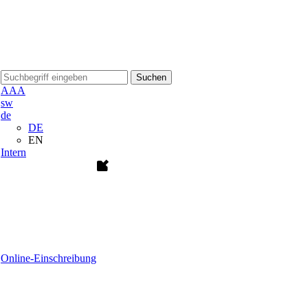
Suchen
A
A
A
sw
de
DE
EN
Intern
Online-Einschreibung