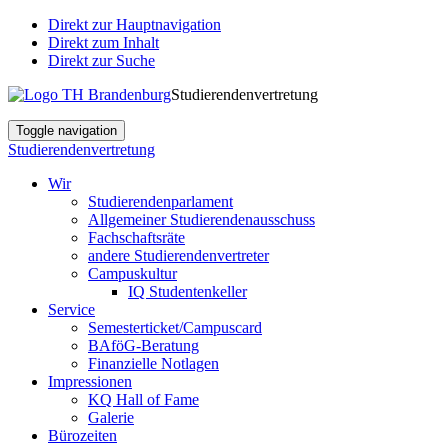
Direkt zur Hauptnavigation
Direkt zum Inhalt
Direkt zur Suche
Studierendenvertretung
Toggle navigation
Studierendenvertretung
Wir
Studierendenparlament
Allgemeiner Studierendenausschuss
Fachschaftsräte
andere Studierendenvertreter
Campuskultur
IQ Studentenkeller
Service
Semesterticket/Campuscard
BAföG-Beratung
Finanzielle Notlagen
Impressionen
KQ Hall of Fame
Galerie
Bürozeiten