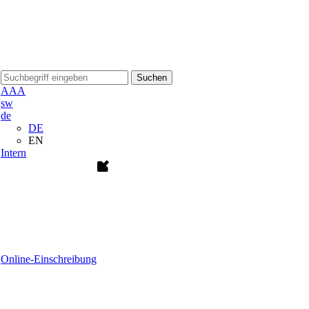
Suchen
A
A
A
sw
de
DE
EN
Intern
Online-Einschreibung